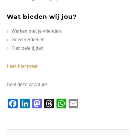
Wat bieden wij jou?
Werken met je vrienden
Goed verdienen
Flexibele tijden
Lees hier meer
Deel deze vacature:
F
Li
M
T
W
E
a
n
a
hr
h
m
c
k
st
e
at
ai
e
e
o
a
s
l