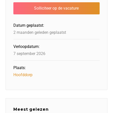
b
dI
d
d
A
o
n
o
s
p
o
n
p
Datum geplaatst:
k
2 maanden geleden geplaatst
Verloopdatum:
7 september 2026
Plaats:
Hoofddorp
Meest gelezen