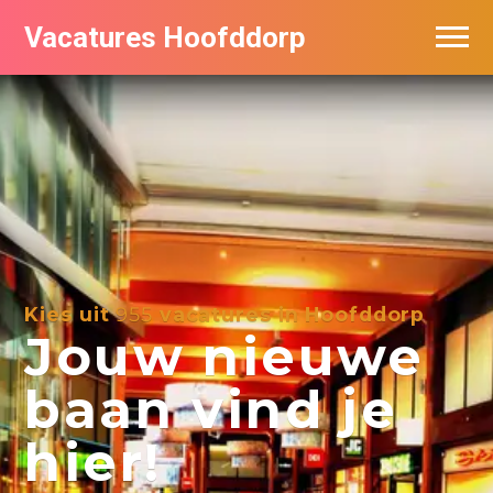
Vacatures Hoofddorp
Vacatures per bedrijf in Hoofddorp
Kies uit
955
vacatures in Hoofddorp
Jouw nieuwe
baan vind je
hier!