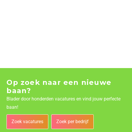
Op zoek naar een nieuwe
baan?
Blader door honderden vacatures en vind jouw perfecte
baan!
Zoek vacatures
Zoek per bedrijf