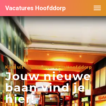
Vacatures Hoofddorp
Vacatures per bedrijf in Hoofddorp
Kies uit
907
vacatures in Hoofddorp
Jouw nieuwe
baan vind je
hier!