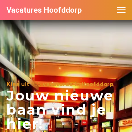
Vacatures Hoofddorp
Vacatures per bedrijf in Hoofddorp
Kies uit
955
vacatures in Hoofddorp
Jouw nieuwe
baan vind je
hier!