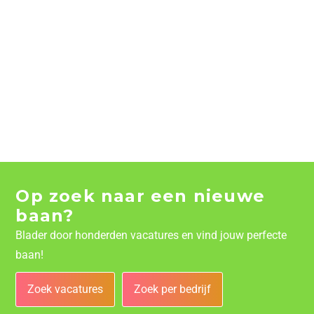
Op zoek naar een nieuwe
baan?
Blader door honderden vacatures en vind jouw perfecte
baan!
Zoek vacatures
Zoek per bedrijf