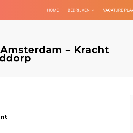
HOME
BEDRIJVEN
VACATURE PLA
l Amsterdam – Kracht
fddorp
ent