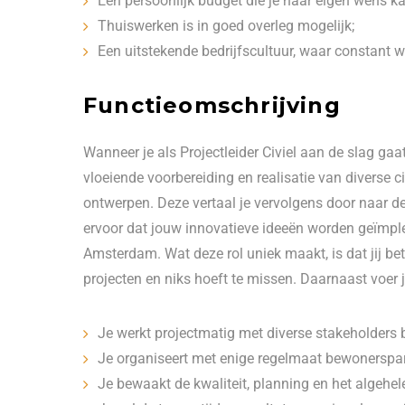
Een persoonlijk budget die je naar eigen wens ka
Thuiswerken is in goed overleg mogelijk;
Een uitstekende bedrijfscultuur, waar constant w
Functieomschrijving
Wanneer je als Projectleider Civiel aan de slag ga
vloeiende voorbereiding en realisatie van diverse ci
ontwerpen. Deze vertaal je vervolgens door naar de
ervoor dat jouw innovatieve ideeën worden geïmpl
Amsterdam. Wat deze rol uniek maakt, is dat jij bet
projecten en niks hoeft te missen. Daarnaast voer 
Je werkt projectmatig met diverse stakeholders
Je organiseert met enige regelmaat bewonerspartic
Je bewaakt de kwaliteit, planning en het algehel