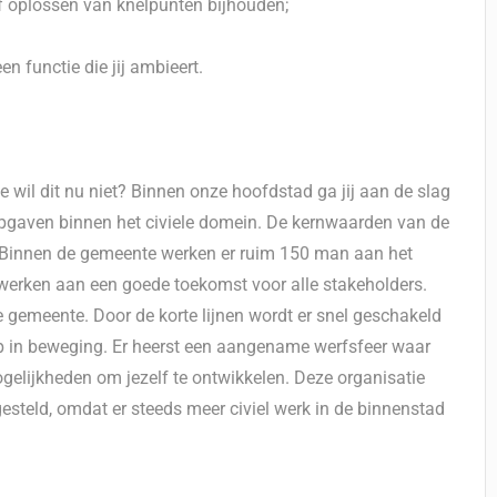
of oplossen van knelpunten bijhouden;
en functie die jij ambieert.
il dit nu niet? Binnen onze hoofdstad ga jij aan de slag
ke opgaven binnen het civiele domein. De kernwaarden van de
. Binnen de gemeente werken er ruim 150 man aan het
werken aan een goede toekomst voor alle stakeholders.
emeente. Door de korte lijnen wordt er snel geschakeld
lop in beweging. Er heerst een aangename werfsfeer waar
gelijkheden om jezelf te ontwikkelen. Deze organisatie
gesteld, omdat er steeds meer civiel werk in de binnenstad