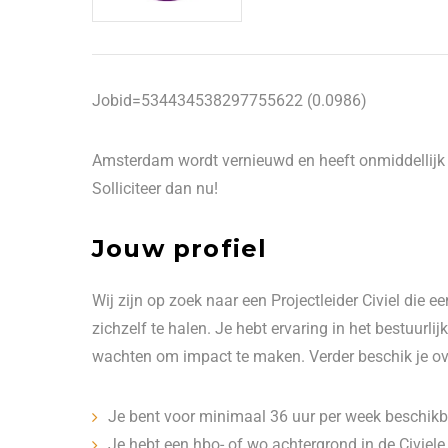
Jobid=534434538297755622 (0.0986)
Amsterdam wordt vernieuwd en heeft onmiddellijk een
Solliciteer dan nu!
Jouw profiel
Wij zijn op zoek naar een Projectleider Civiel die e
zichzelf te halen. Je hebt ervaring in het bestuurlij
wachten om impact te maken. Verder beschik je ov
Je bent voor minimaal 36 uur per week beschikb
Je hebt een hbo- of wo achtergrond in de Civiele