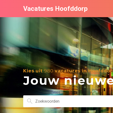
Vacatures Hoofddorp
Kies uit
980
vacatures in Hoofddor
Jouw nieuwe 