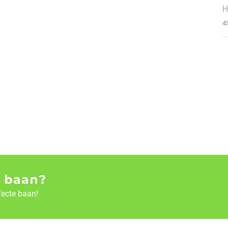
H
4
 baan?
fecte baan!