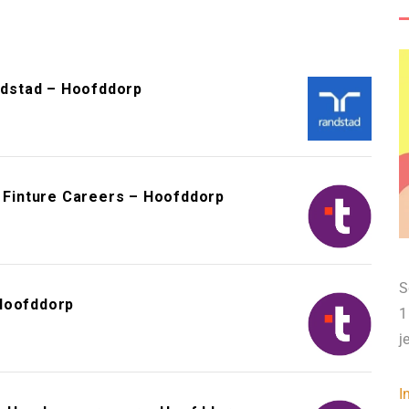
dstad – Hoofddorp
– Finture Careers – Hoofddorp
S
 Hoofddorp
1
j
I