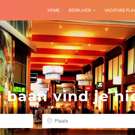
HOME
BEDRIJVEN
VACATURE PLA
p
baan vind je hie