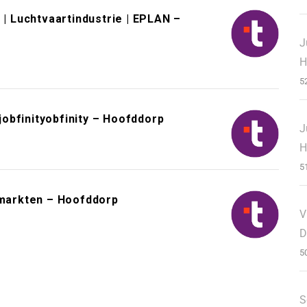
 | Luchtvaartindustrie | EPLAN –
J
H
5
obfinityobfinity – Hoofddorp
J
H
5
markten – Hoofddorp
V
D
5
S