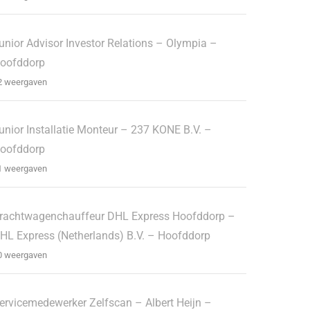
unior Advisor Investor Relations – Olympia –
oofddorp
2 weergaven
unior Installatie Monteur – 237 KONE B.V. –
oofddorp
1 weergaven
rachtwagenchauffeur DHL Express Hoofddorp –
HL Express (Netherlands) B.V. – Hoofddorp
0 weergaven
ervicemedewerker Zelfscan – Albert Heijn –