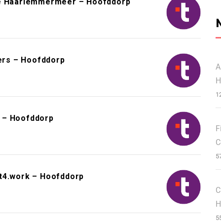
 Haarlemmermeer – Hoofddorp
eers – Hoofddorp
A
H
1
 – Hoofddorp
F
C
5
it4.work – Hoofddorp
C
H
5