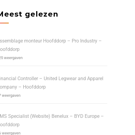
Meest gelezen
ssemblage monteur Hoofddorp – Pro Industry –
oofddorp
25 weergaven
inancial Controller – United Legwear and Apparel
ompany – Hoofddorp
7 weergaven
MS Specialist (Website) Benelux – BYD Europe –
oofddorp
6 weergaven