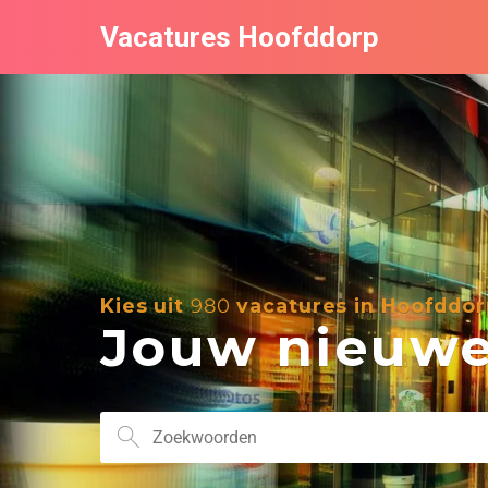
Vacatures Hoofddorp
Kies uit
980
vacatures in Hoofddor
Jouw nieuwe 