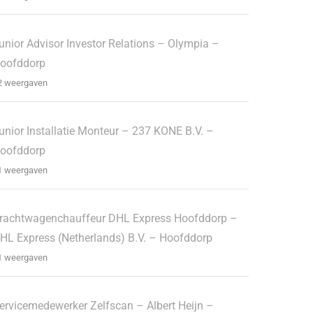
unior Advisor Investor Relations – Olympia –
oofddorp
2 weergaven
unior Installatie Monteur – 237 KONE B.V. –
oofddorp
1 weergaven
rachtwagenchauffeur DHL Express Hoofddorp –
HL Express (Netherlands) B.V. – Hoofddorp
1 weergaven
ervicemedewerker Zelfscan – Albert Heijn –