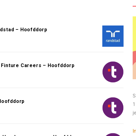
dstad – Hoofddorp
– Finture Careers – Hoofddorp
S
 Hoofddorp
1
j
I