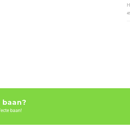
H
4
 baan?
fecte baan!