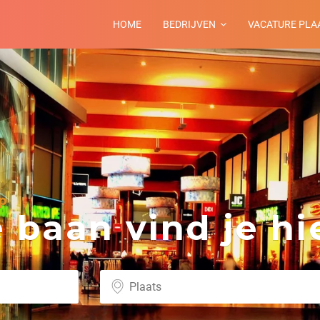
HOME
BEDRIJVEN
VACATURE PLA
p
baan vind je hie