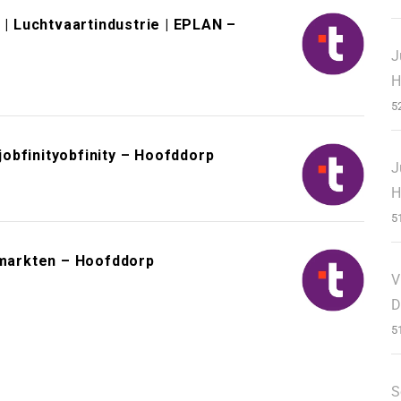
 | Luchtvaartindustrie | EPLAN –
J
H
5
obfinityobfinity – Hoofddorp
J
H
5
markten – Hoofddorp
V
D
5
S