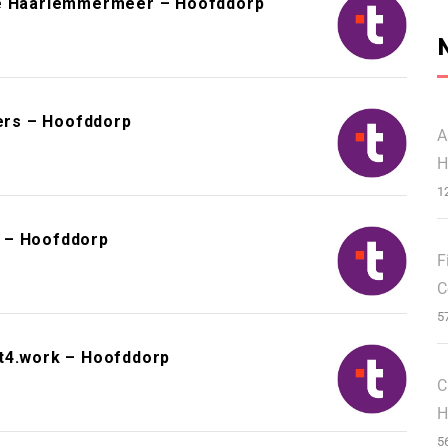
 Haarlemmermeer – Hoofddorp
eers – Hoofddorp
A
H
1
 – Hoofddorp
F
C
5
it4.work – Hoofddorp
C
H
5