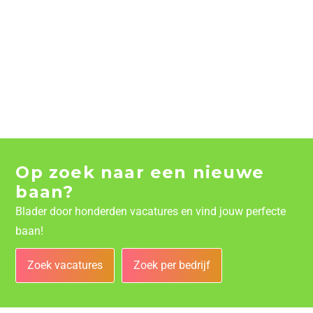
Op zoek naar een nieuwe
baan?
Blader door honderden vacatures en vind jouw perfecte
baan!
Zoek vacatures
Zoek per bedrijf