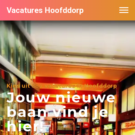
Vacatures Hoofddorp
Vacatures per bedrijf in Hoofddorp
Kies uit
884
vacatures in Hoofddorp
Jouw nieuwe
baan vind je
hier!