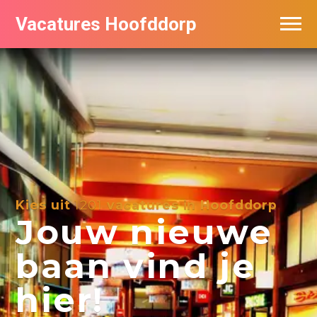
Vacatures Hoofddorp
Vacatures per bedrijf in Hoofddorp
Kies uit
1201
vacatures in Hoofddorp
Jouw nieuwe
baan vind je
hier!