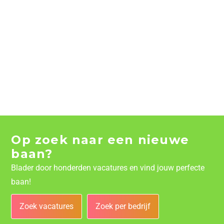
Op zoek naar een nieuwe
baan?
Blader door honderden vacatures en vind jouw perfecte
baan!
Zoek vacatures
Zoek per bedrijf