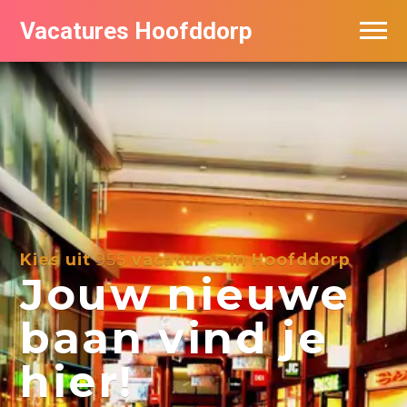
Vacatures Hoofddorp
Vacatures per bedrijf in Hoofddorp
Kies uit
955
vacatures in Hoofddorp
Jouw nieuwe
baan vind je
hier!