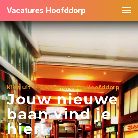
Vacatures Hoofddorp
Vacatures per bedrijf in Hoofddorp
Kies uit
907
vacatures in Hoofddorp
Jouw nieuwe
baan vind je
hier!