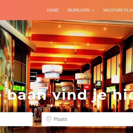
HOME
BEDRIJVEN
VACATURE PLA
p
baan vind je hie