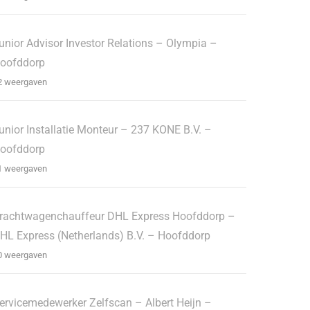
unior Advisor Investor Relations – Olympia –
oofddorp
2 weergaven
unior Installatie Monteur – 237 KONE B.V. –
oofddorp
1 weergaven
rachtwagenchauffeur DHL Express Hoofddorp –
HL Express (Netherlands) B.V. – Hoofddorp
0 weergaven
ervicemedewerker Zelfscan – Albert Heijn –