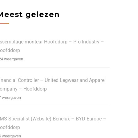
Meest gelezen
ssemblage monteur Hoofddorp – Pro Industry –
oofddorp
24 weergaven
inancial Controller – United Legwear and Apparel
ompany – Hoofddorp
7 weergaven
MS Specialist (Website) Benelux – BYD Europe –
oofddorp
5 weergaven