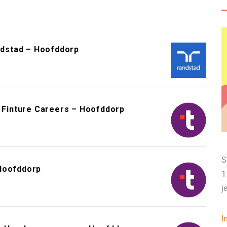
dstad – Hoofddorp
– Finture Careers – Hoofddorp
S
 Hoofddorp
1
j
I