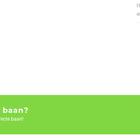
H
4
 baan?
fecte baan!