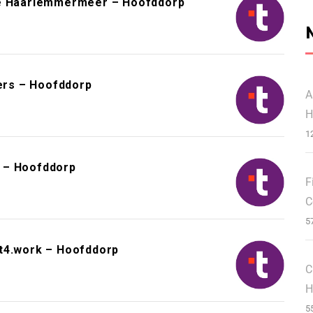
 Haarlemmermeer – Hoofddorp
eers – Hoofddorp
A
H
1
 – Hoofddorp
F
C
5
it4.work – Hoofddorp
C
H
5