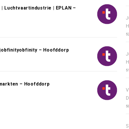
 | Luchtvaartindustrie | EPLAN –
J
H
5
obfinityobfinity – Hoofddorp
J
H
5
markten – Hoofddorp
V
D
5
S