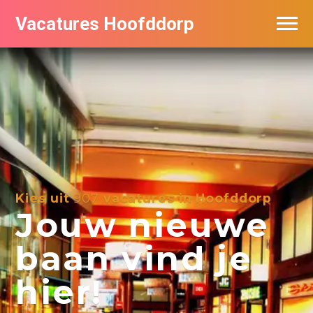
Vacatures Hoofddorp
Vacatures per bedrijf in Hoofddorp
Kies uit
907
vacatures in Hoofddorp
Jouw nieuwe
baan vind je
hier!