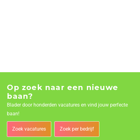
Op zoek naar een nieuwe
baan?
Blader door honderden vacatures en vind jouw perfecte
baan!
Zoek vacatures
Zoek per bedrijf