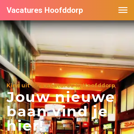
Vacatures Hoofddorp
Vacatures per bedrijf in Hoofddorp
Kies uit
955
vacatures in Hoofddorp
Jouw nieuwe
baan vind je
hier!