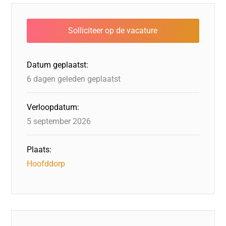
e
e
o
a
s
l
b
dI
d
d
A
o
n
o
s
p
o
n
p
Datum geplaatst:
k
6 dagen geleden geplaatst
Verloopdatum:
5 september 2026
Plaats:
Hoofddorp