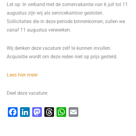
Let op: In verband met de zomervakantie van 6 juli tot 11
augustus zijn wij als servicekantoor gesloten.
Sollicitaties die in deze periode binnenkomen, zullen we
vanaf 11 augustus verwerken.
Wij denken deze vacature zelf te kunnen invullen.
Acquisitie wordt om deze reden niet op prijs gesteld.
Lees hier meer
Deel deze vacature:
F
Li
M
T
W
E
a
n
a
hr
h
m
c
k
st
e
at
ai