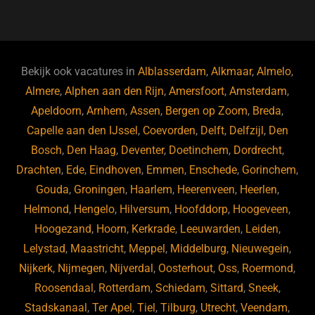
a
u
n
e
c
e
k
e
e
s
e
d
b
ky
dI
Bekijk ook vacatures in
Alblasserdam
,
Alkmaar
,
Almelo
,
o
n
Almere
,
Alphen aan den Rijn
,
Amersfoort
,
Amsterdam
,
Apeldoorn
,
Arnhem
,
Assen
,
Bergen op Zoom
,
Breda
,
o
Capelle aan den IJssel
,
Coevorden
,
Delft
,
Delfzijl
,
Den
k
Bosch
,
Den Haag
,
Deventer
,
Doetinchem
,
Dordrecht
,
Drachten
,
Ede
,
Eindhoven
,
Emmen
,
Enschede
,
Gorinchem
,
Gouda
,
Groningen
,
Haarlem
,
Heerenveen
,
Heerlen
,
Helmond
,
Hengelo
,
Hilversum
,
Hoofddorp
,
Hoogeveen
,
Hoogezand
,
Hoorn
,
Kerkrade
,
Leeuwarden
,
Leiden
,
Lelystad
,
Maastricht
,
Meppel
,
Middelburg
,
Nieuwegein
,
Nijkerk
,
Nijmegen
,
Nijverdal
,
Oosterhout
,
Oss
,
Roermond
,
Roosendaal
,
Rotterdam
,
Schiedam
,
Sittard
,
Sneek
,
Stadskanaal
,
Ter Apel
,
Tiel
,
Tilburg
,
Utrecht
,
Veendam
,