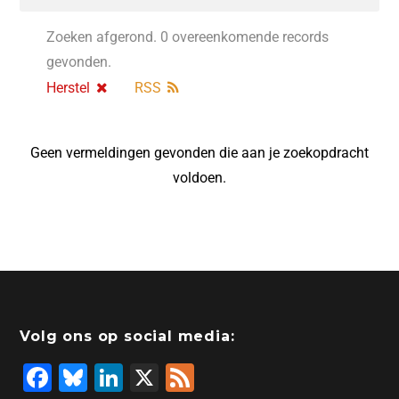
Zoeken afgerond. 0 overeenkomende records
gevonden.
Herstel
RSS
Geen vermeldingen gevonden die aan je zoekopdracht
voldoen.
Volg ons op social media:
F
Bl
Li
X
F