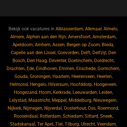
a
u
n
e
c
e
k
e
e
s
e
d
b
ky
dI
Bekijk ook vacatures in
Alblasserdam
,
Alkmaar
,
Almelo
,
o
n
Almere
,
Alphen aan den Rijn
,
Amersfoort
,
Amsterdam
,
Apeldoorn
,
Arnhem
,
Assen
,
Bergen op Zoom
,
Breda
,
o
Capelle aan den IJssel
,
Coevorden
,
Delft
,
Delfzijl
,
Den
k
Bosch
,
Den Haag
,
Deventer
,
Doetinchem
,
Dordrecht
,
Drachten
,
Ede
,
Eindhoven
,
Emmen
,
Enschede
,
Gorinchem
,
Gouda
,
Groningen
,
Haarlem
,
Heerenveen
,
Heerlen
,
Helmond
,
Hengelo
,
Hilversum
,
Hoofddorp
,
Hoogeveen
,
Hoogezand
,
Hoorn
,
Kerkrade
,
Leeuwarden
,
Leiden
,
Lelystad
,
Maastricht
,
Meppel
,
Middelburg
,
Nieuwegein
,
Nijkerk
,
Nijmegen
,
Nijverdal
,
Oosterhout
,
Oss
,
Roermond
,
Roosendaal
,
Rotterdam
,
Schiedam
,
Sittard
,
Sneek
,
Stadskanaal
,
Ter Apel
,
Tiel
,
Tilburg
,
Utrecht
,
Veendam
,