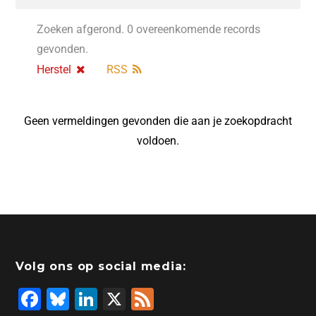
Zoeken afgerond. 0 overeenkomende records
gevonden.
Herstel
RSS
Geen vermeldingen gevonden die aan je zoekopdracht
voldoen.
Volg ons op social media:
F
Bl
Li
X
F