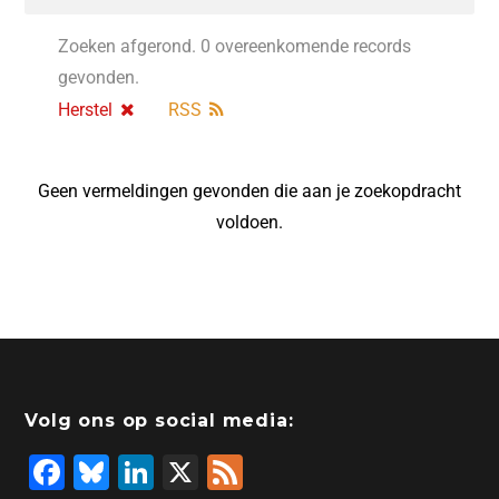
Zoeken afgerond. 0 overeenkomende records
gevonden.
Herstel
RSS
Geen vermeldingen gevonden die aan je zoekopdracht
voldoen.
Volg ons op social media:
F
Bl
Li
X
F