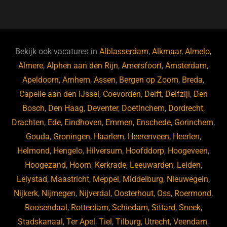
a
u
n
e
c
e
k
e
e
s
e
d
b
ky
dI
Bekijk ook vacatures in
Alblasserdam
,
Alkmaar
,
Almelo
,
o
n
Almere
,
Alphen aan den Rijn
,
Amersfoort
,
Amsterdam
,
Apeldoorn
,
Arnhem
,
Assen
,
Bergen op Zoom
,
Breda
,
o
Capelle aan den IJssel
,
Coevorden
,
Delft
,
Delfzijl
,
Den
k
Bosch
,
Den Haag
,
Deventer
,
Doetinchem
,
Dordrecht
,
Drachten
,
Ede
,
Eindhoven
,
Emmen
,
Enschede
,
Gorinchem
,
Gouda
,
Groningen
,
Haarlem
,
Heerenveen
,
Heerlen
,
Helmond
,
Hengelo
,
Hilversum
,
Hoofddorp
,
Hoogeveen
,
Hoogezand
,
Hoorn
,
Kerkrade
,
Leeuwarden
,
Leiden
,
Lelystad
,
Maastricht
,
Meppel
,
Middelburg
,
Nieuwegein
,
Nijkerk
,
Nijmegen
,
Nijverdal
,
Oosterhout
,
Oss
,
Roermond
,
Roosendaal
,
Rotterdam
,
Schiedam
,
Sittard
,
Sneek
,
Stadskanaal
,
Ter Apel
,
Tiel
,
Tilburg
,
Utrecht
,
Veendam
,