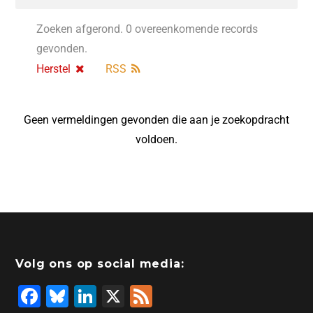
Zoeken afgerond. 0 overeenkomende records
gevonden.
Herstel
RSS
Geen vermeldingen gevonden die aan je zoekopdracht
voldoen.
Volg ons op social media:
F
Bl
Li
X
F