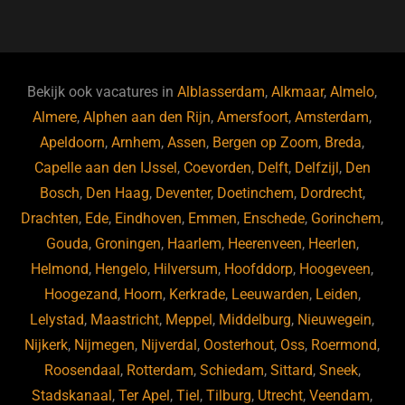
a
u
n
e
c
e
k
e
e
s
e
d
b
ky
dI
Bekijk ook vacatures in
Alblasserdam
,
Alkmaar
,
Almelo
,
o
n
Almere
,
Alphen aan den Rijn
,
Amersfoort
,
Amsterdam
,
Apeldoorn
,
Arnhem
,
Assen
,
Bergen op Zoom
,
Breda
,
o
Capelle aan den IJssel
,
Coevorden
,
Delft
,
Delfzijl
,
Den
k
Bosch
,
Den Haag
,
Deventer
,
Doetinchem
,
Dordrecht
,
Drachten
,
Ede
,
Eindhoven
,
Emmen
,
Enschede
,
Gorinchem
,
Gouda
,
Groningen
,
Haarlem
,
Heerenveen
,
Heerlen
,
Helmond
,
Hengelo
,
Hilversum
,
Hoofddorp
,
Hoogeveen
,
Hoogezand
,
Hoorn
,
Kerkrade
,
Leeuwarden
,
Leiden
,
Lelystad
,
Maastricht
,
Meppel
,
Middelburg
,
Nieuwegein
,
Nijkerk
,
Nijmegen
,
Nijverdal
,
Oosterhout
,
Oss
,
Roermond
,
Roosendaal
,
Rotterdam
,
Schiedam
,
Sittard
,
Sneek
,
Stadskanaal
,
Ter Apel
,
Tiel
,
Tilburg
,
Utrecht
,
Veendam
,