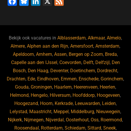
F
Bl
Li
X
F
a
u
n
e
c
e
k
e
e
s
e
d
b
ky
dI
Bekijk ook vacatures in
Alblasserdam
,
Alkmaar
,
Almelo
,
o
n
Almere
,
Alphen aan den Rijn
,
Amersfoort
,
Amsterdam
,
Apeldoorn
,
Arnhem
,
Assen
,
Bergen op Zoom
,
Breda
,
o
Capelle aan den IJssel
,
Coevorden
,
Delft
,
Delfzijl
,
Den
k
Bosch
,
Den Haag
,
Deventer
,
Doetinchem
,
Dordrecht
,
Drachten
,
Ede
,
Eindhoven
,
Emmen
,
Enschede
,
Gorinchem
,
Gouda
,
Groningen
,
Haarlem
,
Heerenveen
,
Heerlen
,
Helmond
,
Hengelo
,
Hilversum
,
Hoofddorp
,
Hoogeveen
,
Hoogezand
,
Hoorn
,
Kerkrade
,
Leeuwarden
,
Leiden
,
Lelystad
,
Maastricht
,
Meppel
,
Middelburg
,
Nieuwegein
,
Nijkerk
,
Nijmegen
,
Nijverdal
,
Oosterhout
,
Oss
,
Roermond
,
Roosendaal
,
Rotterdam
,
Schiedam
,
Sittard
,
Sneek
,