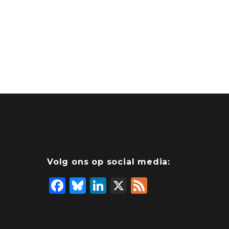
Volg ons op social media:
F
Bl
Li
X
F
a
u
n
e
c
e
k
e