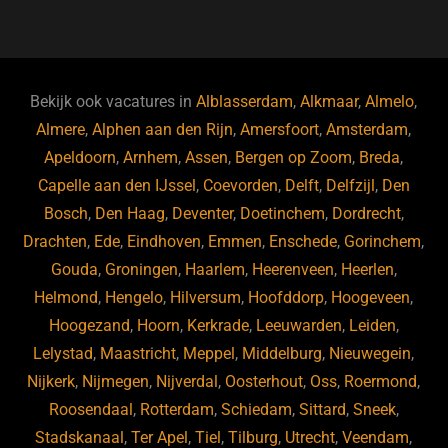
a
u
n
e
c
e
k
e
e
s
e
d
b
ky
dI
Bekijk ook vacatures in
Alblasserdam
,
Alkmaar
,
Almelo
,
o
n
Almere
,
Alphen aan den Rijn
,
Amersfoort
,
Amsterdam
,
Apeldoorn
,
Arnhem
,
Assen
,
Bergen op Zoom
,
Breda
,
o
Capelle aan den IJssel
,
Coevorden
,
Delft
,
Delfzijl
,
Den
k
Bosch
,
Den Haag
,
Deventer
,
Doetinchem
,
Dordrecht
,
Drachten
,
Ede
,
Eindhoven
,
Emmen
,
Enschede
,
Gorinchem
,
Gouda
,
Groningen
,
Haarlem
,
Heerenveen
,
Heerlen
,
Helmond
,
Hengelo
,
Hilversum
,
Hoofddorp
,
Hoogeveen
,
Hoogezand
,
Hoorn
,
Kerkrade
,
Leeuwarden
,
Leiden
,
Lelystad
,
Maastricht
,
Meppel
,
Middelburg
,
Nieuwegein
,
Nijkerk
,
Nijmegen
,
Nijverdal
,
Oosterhout
,
Oss
,
Roermond
,
Roosendaal
,
Rotterdam
,
Schiedam
,
Sittard
,
Sneek
,
Stadskanaal
,
Ter Apel
,
Tiel
,
Tilburg
,
Utrecht
,
Veendam
,