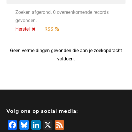
Zoeken afgerond. 0 overeenkomende records
gevonden.
Herstel
RSS
Geen vermeldingen gevonden die aan je zoekopdracht
voldoen.
Volg ons op social media:
F
Bl
Li
X
F