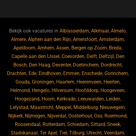
a
u
n
e
c
e
k
e
e
s
e
d
b
ky
dI
Bekijk ook vacatures in
Alblasserdam
,
Alkmaar
,
Almelo
,
o
n
Almere
,
Alphen aan den Rijn
,
Amersfoort
,
Amsterdam
,
Apeldoorn
,
Arnhem
,
Assen
,
Bergen op Zoom
,
Breda
,
o
Capelle aan den IJssel
,
Coevorden
,
Delft
,
Delfzijl
,
Den
k
Bosch
,
Den Haag
,
Deventer
,
Doetinchem
,
Dordrecht
,
Drachten
,
Ede
,
Eindhoven
,
Emmen
,
Enschede
,
Gorinchem
,
Gouda
,
Groningen
,
Haarlem
,
Heerenveen
,
Heerlen
,
Helmond
,
Hengelo
,
Hilversum
,
Hoofddorp
,
Hoogeveen
,
Hoogezand
,
Hoorn
,
Kerkrade
,
Leeuwarden
,
Leiden
,
Lelystad
,
Maastricht
,
Meppel
,
Middelburg
,
Nieuwegein
,
Nijkerk
,
Nijmegen
,
Nijverdal
,
Oosterhout
,
Oss
,
Roermond
,
Roosendaal
,
Rotterdam
,
Schiedam
,
Sittard
,
Sneek
,
Stadskanaal
,
Ter Apel
,
Tiel
,
Tilburg
,
Utrecht
,
Veendam
,