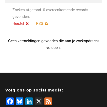
Zoeken afgerond. 0 overeenkomende records
gevonden.
Herstel
RSS
Geen vermeldingen gevonden die aan je zoekopdracht
voldoen.
Volg ons op social media:
F
Bl
Li
X
F