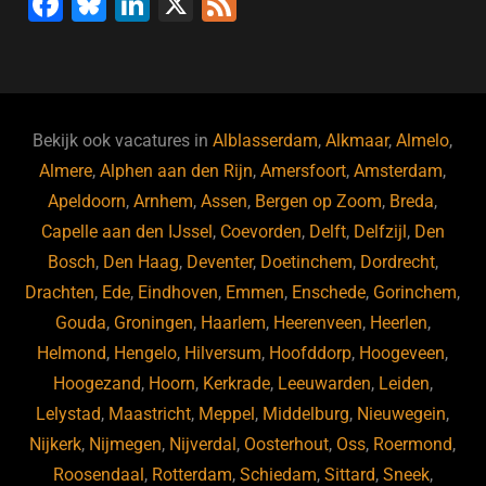
F
Bl
Li
X
F
a
u
n
e
c
e
k
e
e
s
e
d
b
ky
dI
Bekijk ook vacatures in
Alblasserdam
,
Alkmaar
,
Almelo
,
o
n
Almere
,
Alphen aan den Rijn
,
Amersfoort
,
Amsterdam
,
Apeldoorn
,
Arnhem
,
Assen
,
Bergen op Zoom
,
Breda
,
o
Capelle aan den IJssel
,
Coevorden
,
Delft
,
Delfzijl
,
Den
k
Bosch
,
Den Haag
,
Deventer
,
Doetinchem
,
Dordrecht
,
Drachten
,
Ede
,
Eindhoven
,
Emmen
,
Enschede
,
Gorinchem
,
Gouda
,
Groningen
,
Haarlem
,
Heerenveen
,
Heerlen
,
Helmond
,
Hengelo
,
Hilversum
,
Hoofddorp
,
Hoogeveen
,
Hoogezand
,
Hoorn
,
Kerkrade
,
Leeuwarden
,
Leiden
,
Lelystad
,
Maastricht
,
Meppel
,
Middelburg
,
Nieuwegein
,
Nijkerk
,
Nijmegen
,
Nijverdal
,
Oosterhout
,
Oss
,
Roermond
,
Roosendaal
,
Rotterdam
,
Schiedam
,
Sittard
,
Sneek
,