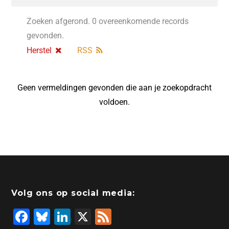
Zoeken afgerond. 0 overeenkomende records
gevonden.
Herstel
RSS
Geen vermeldingen gevonden die aan je zoekopdracht
voldoen.
Volg ons op social media:
F
Bl
Li
X
F