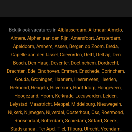
a
u
n
e
c
e
k
e
e
s
e
d
b
ky
dI
Bekijk ook vacatures in
Alblasserdam
,
Alkmaar
,
Almelo
,
o
n
Almere
,
Alphen aan den Rijn
,
Amersfoort
,
Amsterdam
,
Apeldoorn
,
Arnhem
,
Assen
,
Bergen op Zoom
,
Breda
,
o
Capelle aan den IJssel
,
Coevorden
,
Delft
,
Delfzijl
,
Den
k
Bosch
,
Den Haag
,
Deventer
,
Doetinchem
,
Dordrecht
,
Drachten
,
Ede
,
Eindhoven
,
Emmen
,
Enschede
,
Gorinchem
,
Gouda
,
Groningen
,
Haarlem
,
Heerenveen
,
Heerlen
,
Helmond
,
Hengelo
,
Hilversum
,
Hoofddorp
,
Hoogeveen
,
Hoogezand
,
Hoorn
,
Kerkrade
,
Leeuwarden
,
Leiden
,
Lelystad
,
Maastricht
,
Meppel
,
Middelburg
,
Nieuwegein
,
Nijkerk
,
Nijmegen
,
Nijverdal
,
Oosterhout
,
Oss
,
Roermond
,
Roosendaal
,
Rotterdam
,
Schiedam
,
Sittard
,
Sneek
,
Stadskanaal
,
Ter Apel
,
Tiel
,
Tilburg
,
Utrecht
,
Veendam
,