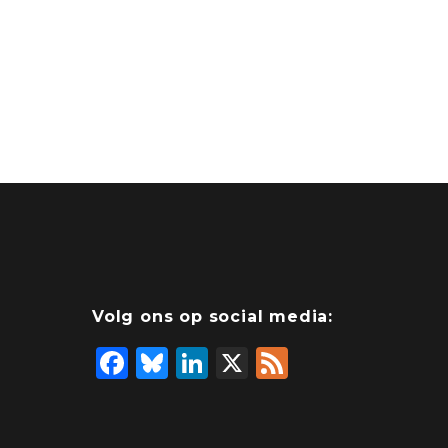
Volg ons op social media:
F
Bl
Li
X
F
a
u
n
e
c
e
k
e