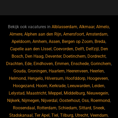
a
u
n
e
c
e
k
e
e
s
e
d
b
ky
dI
Bekijk ook vacatures in
Alblasserdam
,
Alkmaar
,
Almelo
,
o
n
Almere
,
Alphen aan den Rijn
,
Amersfoort
,
Amsterdam
,
Apeldoorn
,
Arnhem
,
Assen
,
Bergen op Zoom
,
Breda
,
o
Capelle aan den IJssel
,
Coevorden
,
Delft
,
Delfzijl
,
Den
k
Bosch
,
Den Haag
,
Deventer
,
Doetinchem
,
Dordrecht
,
Drachten
,
Ede
,
Eindhoven
,
Emmen
,
Enschede
,
Gorinchem
,
Gouda
,
Groningen
,
Haarlem
,
Heerenveen
,
Heerlen
,
Helmond
,
Hengelo
,
Hilversum
,
Hoofddorp
,
Hoogeveen
,
Hoogezand
,
Hoorn
,
Kerkrade
,
Leeuwarden
,
Leiden
,
Lelystad
,
Maastricht
,
Meppel
,
Middelburg
,
Nieuwegein
,
Nijkerk
,
Nijmegen
,
Nijverdal
,
Oosterhout
,
Oss
,
Roermond
,
Roosendaal
,
Rotterdam
,
Schiedam
,
Sittard
,
Sneek
,
Stadskanaal
,
Ter Apel
,
Tiel
,
Tilburg
,
Utrecht
,
Veendam
,