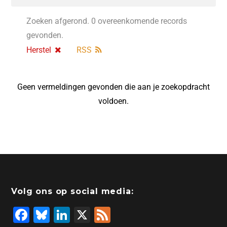
Zoeken afgerond. 0 overeenkomende records
gevonden.
Herstel
RSS
Geen vermeldingen gevonden die aan je zoekopdracht
voldoen.
Volg ons op social media:
F
Bl
Li
X
F