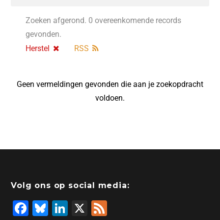
Zoeken afgerond. 0 overeenkomende records
gevonden.
Herstel
RSS
Geen vermeldingen gevonden die aan je zoekopdracht
voldoen.
Volg ons op social media:
F
Bl
Li
X
F