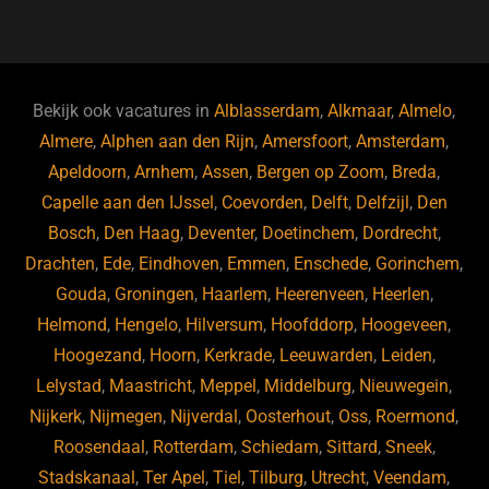
a
u
n
e
c
e
k
e
e
s
e
d
b
ky
dI
Bekijk ook vacatures in
Alblasserdam
,
Alkmaar
,
Almelo
,
o
n
Almere
,
Alphen aan den Rijn
,
Amersfoort
,
Amsterdam
,
Apeldoorn
,
Arnhem
,
Assen
,
Bergen op Zoom
,
Breda
,
o
Capelle aan den IJssel
,
Coevorden
,
Delft
,
Delfzijl
,
Den
k
Bosch
,
Den Haag
,
Deventer
,
Doetinchem
,
Dordrecht
,
Drachten
,
Ede
,
Eindhoven
,
Emmen
,
Enschede
,
Gorinchem
,
Gouda
,
Groningen
,
Haarlem
,
Heerenveen
,
Heerlen
,
Helmond
,
Hengelo
,
Hilversum
,
Hoofddorp
,
Hoogeveen
,
Hoogezand
,
Hoorn
,
Kerkrade
,
Leeuwarden
,
Leiden
,
Lelystad
,
Maastricht
,
Meppel
,
Middelburg
,
Nieuwegein
,
Nijkerk
,
Nijmegen
,
Nijverdal
,
Oosterhout
,
Oss
,
Roermond
,
Roosendaal
,
Rotterdam
,
Schiedam
,
Sittard
,
Sneek
,
Stadskanaal
,
Ter Apel
,
Tiel
,
Tilburg
,
Utrecht
,
Veendam
,