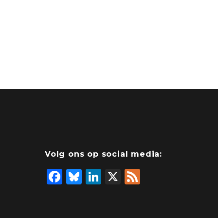
Volg ons op social media:
F
Bl
Li
X
F
a
u
n
e
c
e
k
e