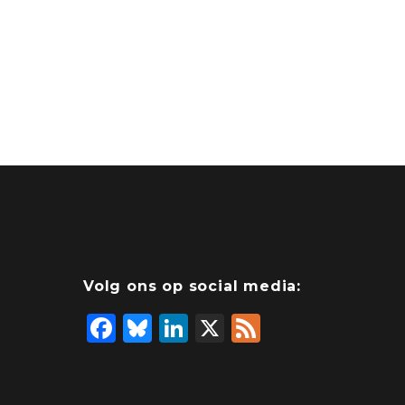
Volg ons op social media:
F
Bl
Li
X
F
a
u
n
e
c
e
k
e