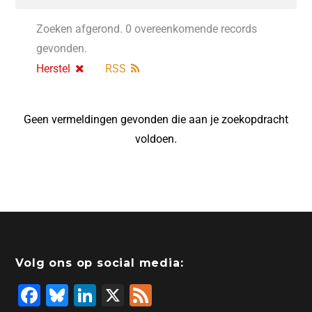
Zoeken afgerond. 0 overeenkomende records
gevonden.
Herstel
RSS
Geen vermeldingen gevonden die aan je zoekopdracht
voldoen.
Volg ons op social media:
F
Bl
Li
X
F