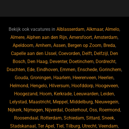
a
u
n
e
c
e
k
e
e
s
e
d
b
ky
dI
Bekijk ook vacatures in
Alblasserdam
,
Alkmaar
,
Almelo
,
o
n
Almere
,
Alphen aan den Rijn
,
Amersfoort
,
Amsterdam
,
Apeldoorn
,
Arnhem
,
Assen
,
Bergen op Zoom
,
Breda
,
o
Capelle aan den IJssel
,
Coevorden
,
Delft
,
Delfzijl
,
Den
k
Bosch
,
Den Haag
,
Deventer
,
Doetinchem
,
Dordrecht
,
Drachten
,
Ede
,
Eindhoven
,
Emmen
,
Enschede
,
Gorinchem
,
Gouda
,
Groningen
,
Haarlem
,
Heerenveen
,
Heerlen
,
Helmond
,
Hengelo
,
Hilversum
,
Hoofddorp
,
Hoogeveen
,
Hoogezand
,
Hoorn
,
Kerkrade
,
Leeuwarden
,
Leiden
,
Lelystad
,
Maastricht
,
Meppel
,
Middelburg
,
Nieuwegein
,
Nijkerk
,
Nijmegen
,
Nijverdal
,
Oosterhout
,
Oss
,
Roermond
,
Roosendaal
,
Rotterdam
,
Schiedam
,
Sittard
,
Sneek
,
Stadskanaal
,
Ter Apel
,
Tiel
,
Tilburg
,
Utrecht
,
Veendam
,