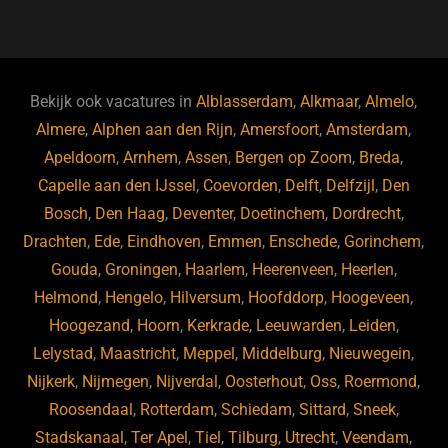
a
u
n
e
c
e
k
e
e
s
e
d
b
ky
dI
Bekijk ook vacatures in
Alblasserdam
,
Alkmaar
,
Almelo
,
o
n
Almere
,
Alphen aan den Rijn
,
Amersfoort
,
Amsterdam
,
Apeldoorn
,
Arnhem
,
Assen
,
Bergen op Zoom
,
Breda
,
o
Capelle aan den IJssel
,
Coevorden
,
Delft
,
Delfzijl
,
Den
k
Bosch
,
Den Haag
,
Deventer
,
Doetinchem
,
Dordrecht
,
Drachten
,
Ede
,
Eindhoven
,
Emmen
,
Enschede
,
Gorinchem
,
Gouda
,
Groningen
,
Haarlem
,
Heerenveen
,
Heerlen
,
Helmond
,
Hengelo
,
Hilversum
,
Hoofddorp
,
Hoogeveen
,
Hoogezand
,
Hoorn
,
Kerkrade
,
Leeuwarden
,
Leiden
,
Lelystad
,
Maastricht
,
Meppel
,
Middelburg
,
Nieuwegein
,
Nijkerk
,
Nijmegen
,
Nijverdal
,
Oosterhout
,
Oss
,
Roermond
,
Roosendaal
,
Rotterdam
,
Schiedam
,
Sittard
,
Sneek
,
Stadskanaal
,
Ter Apel
,
Tiel
,
Tilburg
,
Utrecht
,
Veendam
,