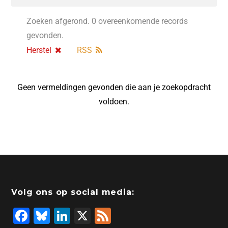
Zoeken afgerond. 0 overeenkomende records
gevonden.
Herstel
RSS
Geen vermeldingen gevonden die aan je zoekopdracht
voldoen.
Volg ons op social media:
F
Bl
Li
X
F