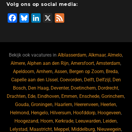
Volg ons op social media:
F
Bl
Li
X
F
a
u
n
e
c
e
k
e
e
s
e
d
b
ky
dI
Bekijk ook vacatures in
Alblasserdam
,
Alkmaar
,
Almelo
,
o
n
Almere
,
Alphen aan den Rijn
,
Amersfoort
,
Amsterdam
,
Apeldoorn
,
Arnhem
,
Assen
,
Bergen op Zoom
,
Breda
,
o
Capelle aan den IJssel
,
Coevorden
,
Delft
,
Delfzijl
,
Den
k
Bosch
,
Den Haag
,
Deventer
,
Doetinchem
,
Dordrecht
,
Drachten
,
Ede
,
Eindhoven
,
Emmen
,
Enschede
,
Gorinchem
,
Gouda
,
Groningen
,
Haarlem
,
Heerenveen
,
Heerlen
,
Helmond
,
Hengelo
,
Hilversum
,
Hoofddorp
,
Hoogeveen
,
Hoogezand
,
Hoorn
,
Kerkrade
,
Leeuwarden
,
Leiden
,
Lelystad
,
Maastricht
,
Meppel
,
Middelburg
,
Nieuwegein
,