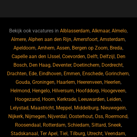
a
u
n
e
c
e
k
e
e
s
e
d
b
ky
dI
Bekijk ook vacatures in
Alblasserdam
,
Alkmaar
,
Almelo
,
o
n
Almere
,
Alphen aan den Rijn
,
Amersfoort
,
Amsterdam
,
Apeldoorn
,
Arnhem
,
Assen
,
Bergen op Zoom
,
Breda
,
o
Capelle aan den IJssel
,
Coevorden
,
Delft
,
Delfzijl
,
Den
k
Bosch
,
Den Haag
,
Deventer
,
Doetinchem
,
Dordrecht
,
Drachten
,
Ede
,
Eindhoven
,
Emmen
,
Enschede
,
Gorinchem
,
Gouda
,
Groningen
,
Haarlem
,
Heerenveen
,
Heerlen
,
Helmond
,
Hengelo
,
Hilversum
,
Hoofddorp
,
Hoogeveen
,
Hoogezand
,
Hoorn
,
Kerkrade
,
Leeuwarden
,
Leiden
,
Lelystad
,
Maastricht
,
Meppel
,
Middelburg
,
Nieuwegein
,
Nijkerk
,
Nijmegen
,
Nijverdal
,
Oosterhout
,
Oss
,
Roermond
,
Roosendaal
,
Rotterdam
,
Schiedam
,
Sittard
,
Sneek
,
Stadskanaal
,
Ter Apel
,
Tiel
,
Tilburg
,
Utrecht
,
Veendam
,