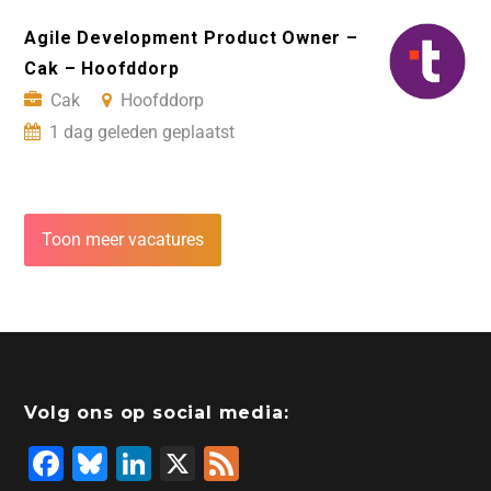
Agile Development Product Owner –
Cak – Hoofddorp
Cak
Hoofddorp
1 dag geleden geplaatst
Toon meer vacatures
Volg ons op social media:
F
Bl
Li
X
F